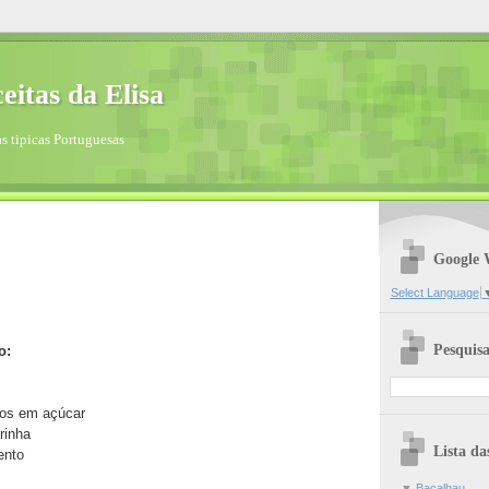
eitas da Elisa
s tipicas Portuguesas
Google 
Select Language
Pesquisa
o:
os em açúcar
rinha
Lista da
ento
▼
Bacalhau