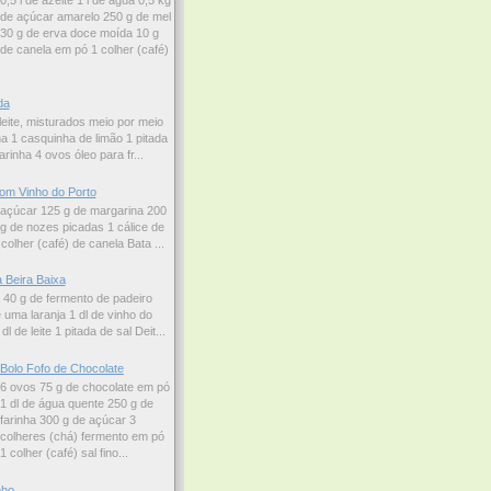
0,5 l de azeite 1 l de água 0,5 kg
de açúcar amarelo 250 g de mel
30 g de erva doce moída 10 g
de canela em pó 1 colher (café)
da
leite, misturados meio por meio
a 1 casquinha de limão 1 pitada
arinha 4 ovos óleo para fr...
om Vinho do Porto
 açúcar 125 g de margarina 200
 g de nozes picadas 1 cálice de
colher (café) de canela Bata ...
 Beira Baixa
a 40 g de fermento de padeiro
uma laranja 1 dl de vinho do
l de leite 1 pitada de sal Deit...
Bolo Fofo de Chocolate
6 ovos 75 g de chocolate em pó
1 dl de água quente 250 g de
farinha 300 g de açúcar 3
colheres (chá) fermento em pó
1 colher (café) sal fino...
nho