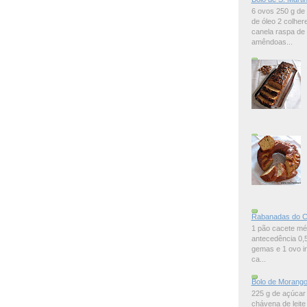
6 ovos 250 g de 
de óleo 2 colher
canela raspa de 
amêndoas...
Rabanadas do C
1 pão cacete mé
antecedência 0,5
gemas e 1 ovo in
ca...
Bolo de Morangos
225 g de açúcar
chávena de leite