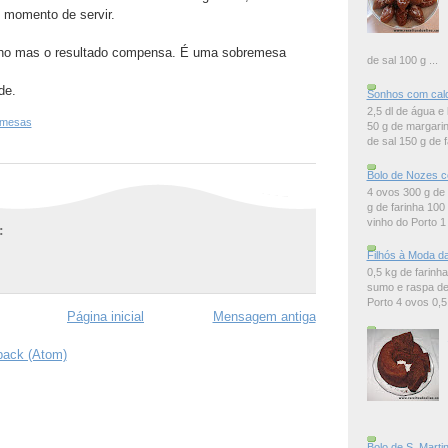
 momento de servir.
lho mas o resultado compensa. É uma sobremesa
de sal 100 g ...
de.
Sonhos com cal
2,5 dl de água e 
emesas
50 g de margarin
de sal 150 g de f
Bolo de Nozes c
4 ovos 300 g de
g de farinha 100
vinho do Porto 1 
:
Filhós à Moda da
0,5 kg de farinh
sumo e raspa de 
Porto 4 ovos 0,5 d
Página inicial
Mensagem antiga
back (Atom)
Bolo de S. Marti