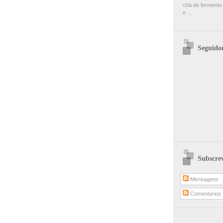
chá de fermento
e ...
Seguido
Subscre
Mensagens
Comentários