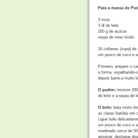
Para a massa do Pu
3 ovos
3 dl de leite
200 g de açúcar
raspa de meio limão
16 colheres (sopa) de
um pouco de coco e al
Primeiro, prepare o c
a forma, espalhando-o 
depois barre-a muito 
O pudim:
misture 200
de leite e a raspa de l
O bolo:
bata muito be
as claras batidas em 
Ligue tudo delicadame
um pouco de coco e al
moderado cerca de 50 m
amornar, desloque dos