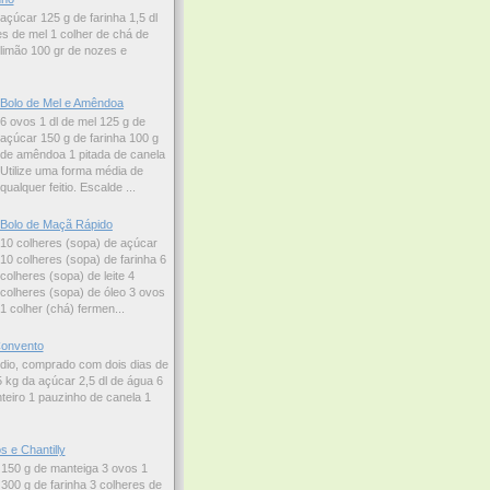
açúcar 125 g de farinha 1,5 dl
es de mel 1 colher de chá de
limão 100 gr de nozes e
Bolo de Mel e Amêndoa
6 ovos 1 dl de mel 125 g de
açúcar 150 g de farinha 100 g
de amêndoa 1 pitada de canela
Utilize uma forma média de
qualquer feitio. Escalde ...
Bolo de Maçã Rápido
10 colheres (sopa) de açúcar
10 colheres (sopa) de farinha 6
colheres (sopa) de leite 4
colheres (sopa) de óleo 3 ovos
1 colher (chá) fermen...
onvento
dio, comprado com dois dias de
 kg da açúcar 2,5 dl de água 6
teiro 1 pauzinho de canela 1
 e Chantilly
 150 g de manteiga 3 ovos 1
 300 g de farinha 3 colheres de