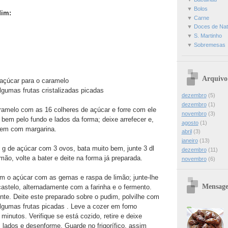
▼
Bolos
dim:
▼
Carne
▼
Doces de Nat
▼
S. Martinho
▼
Sobremesas
Arquivo
 açúcar para o caramelo
gumas frutas cristalizadas picadas
dezembro
(5)
dezembro
(1)
aramelo com as 16 colheres de açúcar e forre com ele
novembro
(3)
bem pelo fundo e lados da forma; deixe arrefecer e,
agosto
(1)
bem com margarina.
abril
(3)
janeiro
(13)
 g de açúcar com 3 ovos, bata muito bem, junte 3 dl
dezembro
(11)
imão, volte a bater e deite na forma já preparada.
novembro
(6)
m o açúcar com as gemas e raspa de limão; junte-lhe
Mensage
castelo, alternadamente com a farinha e o fermento.
nte. Deite este preparado sobre o pudim, polvilhe com
gumas frutas picadas . Leve a cozer em forno
inutos. Verifique se está cozido, retire e deixe
 lados e desenforme. Guarde no frigorífico, assim