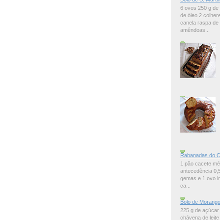
6 ovos 250 g de 
de óleo 2 colher
canela raspa de 
amêndoas...
Rabanadas do C
1 pão cacete mé
antecedência 0,5
gemas e 1 ovo in
ca...
Bolo de Morangos
225 g de açúcar
chávena de leite