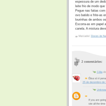
espessura de um dedo.
leite frio de modo qu
Pegue nas fatias com
ovo batido e frite-as
lourinhas de ambos os
Escorra-as em papel a
canela. A mistura dev
Marcador:
Doces de Na
2 comentários:
Célia
dis
Élisa só é pena
25 de dezembro de 
Unknow
If you are going
site all the tim