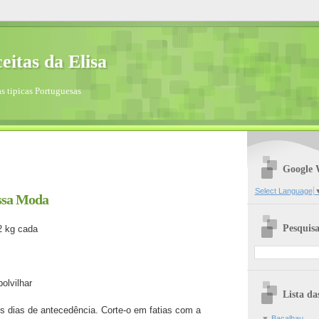
eitas da Elisa
s tipicas Portuguesas
Google 
Select Language
ssa Moda
Pesquisa
2 kg cada
olvilhar
Lista da
s dias de antecedência. Corte-o em fatias com a
▼
Bacalhau