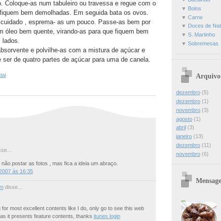
 Coloque-as num tabuleiro ou travessa e regue com o
▼
Bolos
e fiquem bem demolhadas. Em seguida bata os ovos.
▼
Carne
 cuidado , esprema- as um pouco. Passe-as bem por
▼
Doces de Nat
 em óleo bem quente, virando-as para que fiquem bem
▼
S. Martinho
 lados.
▼
Sobremesas
bsorvente e polvilhe-as com a mistura de açúcar e
e ser de quatro partes de açúcar para uma de canela.
Arquivo
tal
dezembro
(5)
dezembro
(1)
novembro
(3)
agosto
(1)
abril
(3)
janeiro
(13)
dezembro
(11)
se...
novembro
(6)
 não postar as fotos , mas fica a ideia um abraço.
2007 às 16:35
Mensage
n
disse...
 for most excellent contents like I do, only go to see this web
e as it presents feature contents, thanks
itunes login