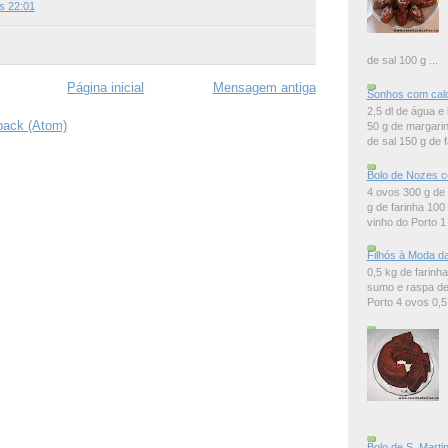
s 22:01
de sal 100 g ...
Página inicial
Mensagem antiga
Sonhos com cal
2,5 dl de água e 
back (Atom)
50 g de margarin
de sal 150 g de f
Bolo de Nozes c
4 ovos 300 g de
g de farinha 100
vinho do Porto 1 
Filhós à Moda da
0,5 kg de farinh
sumo e raspa de 
Porto 4 ovos 0,5 d
Bolo de S. Marti