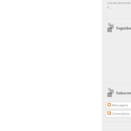
chá de fermento
e ...
Seguido
Subscre
Mensagens
Comentários