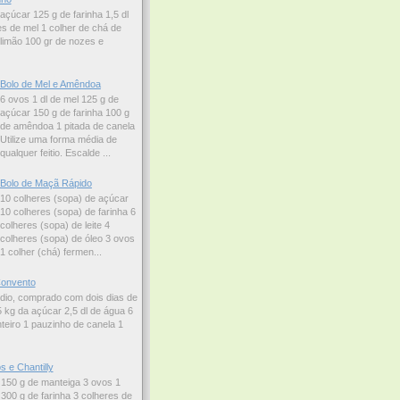
açúcar 125 g de farinha 1,5 dl
es de mel 1 colher de chá de
limão 100 gr de nozes e
Bolo de Mel e Amêndoa
6 ovos 1 dl de mel 125 g de
açúcar 150 g de farinha 100 g
de amêndoa 1 pitada de canela
Utilize uma forma média de
qualquer feitio. Escalde ...
Bolo de Maçã Rápido
10 colheres (sopa) de açúcar
10 colheres (sopa) de farinha 6
colheres (sopa) de leite 4
colheres (sopa) de óleo 3 ovos
1 colher (chá) fermen...
onvento
dio, comprado com dois dias de
 kg da açúcar 2,5 dl de água 6
teiro 1 pauzinho de canela 1
 e Chantilly
 150 g de manteiga 3 ovos 1
 300 g de farinha 3 colheres de