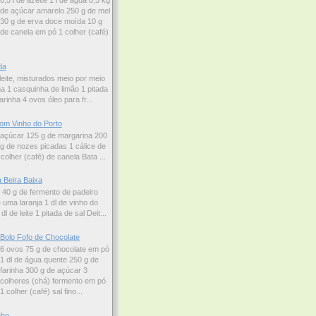
0,5 l de azeite 1 l de água 0,5 kg
de açúcar amarelo 250 g de mel
30 g de erva doce moída 10 g
de canela em pó 1 colher (café)
da
leite, misturados meio por meio
a 1 casquinha de limão 1 pitada
arinha 4 ovos óleo para fr...
om Vinho do Porto
 açúcar 125 g de margarina 200
 g de nozes picadas 1 cálice de
colher (café) de canela Bata ...
 Beira Baixa
a 40 g de fermento de padeiro
uma laranja 1 dl de vinho do
l de leite 1 pitada de sal Deit...
Bolo Fofo de Chocolate
6 ovos 75 g de chocolate em pó
1 dl de água quente 250 g de
farinha 300 g de açúcar 3
colheres (chá) fermento em pó
1 colher (café) sal fino...
nho