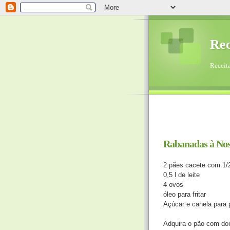
Rec
Receita
Rabanadas à No
2 pães cacete com 1/
0,5 l de leite
4 ovos
óleo para fritar
Açúcar e canela para p
Adquira o pão com doi